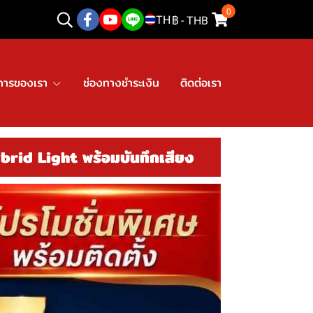
0
TH
฿
-
THB
การของเรา
ช่องทางชำระเงิน
ติดต่อเรา
rid Light พร้อมบันทึกเสียง