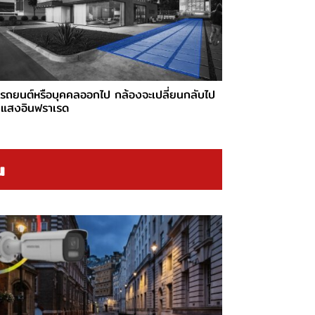
่อรถยนต์หรือบุคคลออกไป กล้องจะเปลี่ยนกลับไป
นแสงอินฟราเรด
น