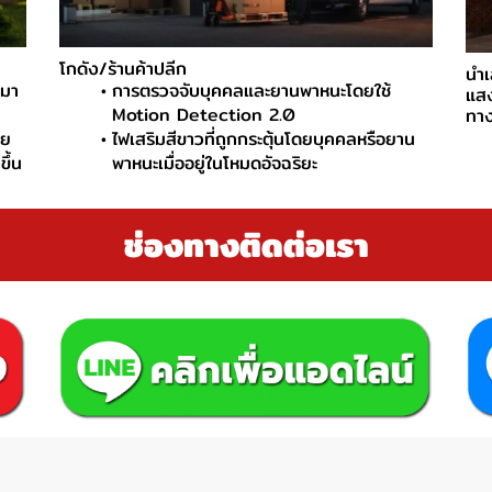
โกดัง/ร้านค้าปลีก
นำเ
ามา
การตรวจจับบุคคลและยานพาหนะโดยใช้
แสง
Motion Detection 2.0
ทาง
าย
ไฟเสริมสีขาวที่ถูกกระตุ้นโดยบุคคลหรือยาน
ึ้น
พาหนะเมื่ออยู่ในโหมดอัจฉริยะ
ช่องทางติดต่อเรา