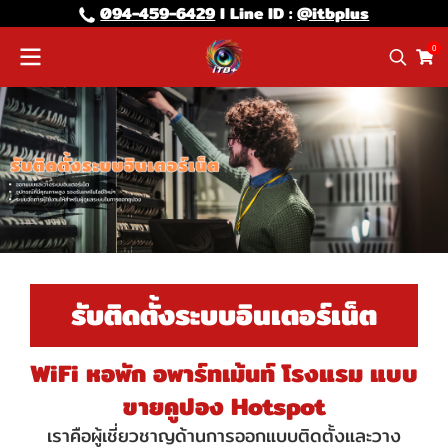
094-459-6429
l Line lD :
@itbplus
0
รับติดตั้งระบบอินเตอร์เน็ต
WiFi หอพัก อพาร์ทเม้นท์ โรงแรม แบบ
ขายคูปอง Hotspot
เราคือผู้เชี่ยวชาญด้านการออกแบบติดตั้งและวาง