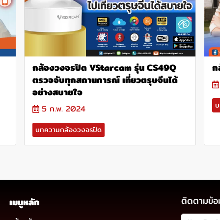
กล้องวงจรปิด VStarcam รุ่น CS49Q
ก
ตรวจจับทุกสถานการณ์ เที่ยวตรุษจีนได้
อย่างสบายใจ
บ
5 ก.พ. 2024
บทความกล้องวงจรปิด
ติดตามข้อ
เมนูหลัก