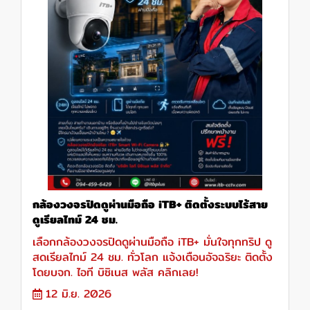
กล้องวงจรปิดดูผ่านมือถือ iTB+ ติดตั้งระบบไร้สาย
ดูเรียลไทม์ 24 ชม.
เลือกกล้องวงจรปิดดูผ่านมือถือ iTB+ มั่นใจทุกทริป ดู
สดเรียลไทม์ 24 ชม. ทั่วโลก แจ้งเตือนอัจฉริยะ ติดตั้ง
โดยบจก. ไอที บิซิเนส พลัส คลิกเลย!
12 มิ.ย. 2026