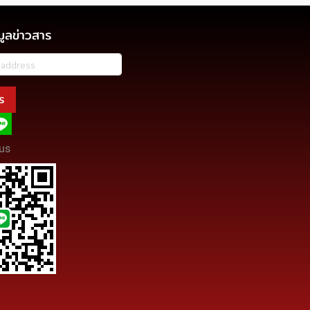
มูลข่าวสาร
ร
us