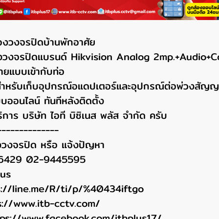
องวงจรปิดบ้านพักอาศัย
ล้องวงจรปิดแบรนด์ Hikvision Analog 2mp.+Audio+C
สายแบบเข้ากับท่อ
้ำสำหรับเก็บอุปกรณ์อแดปเตอร์และอุปกรณ์ต่อพ่วงสัญ
บออนไลน์ ทันทีหลังติดตั้ง
ิการ บริษัท ไอที บิซิเนส พลัส จำกัด ครับ
--------------
งวงจรปิด หรือ แจ้งปัญหา
96429 02-9445595
lus
s://line.me/R/ti/p/%40434iftgo
s://www.itb-cctv.com/
tps://www.facebook.com/itbplus17/