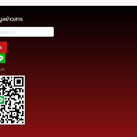
มูลข่าวสาร
ร
us