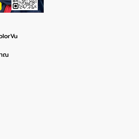
olorVu
ญาณ