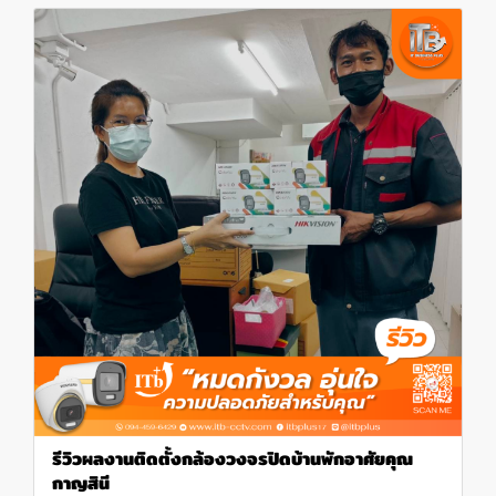
รีวิวผลงานติดตั้งกล้องวงจรปิดบ้านพักอาศัยคุณ
กาญสินี