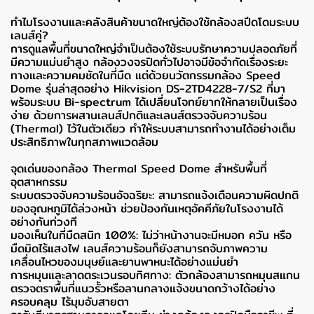
ทำไมโรงงานและคลังสินค้าขนาดใหญ่ต้องใช้กล้องสปีดโดมระบบ
เลนส์คู่?
การดูแลพื้นที่ขนาดใหญ่จำเป็นต้องใช้ระบบรักษาความปลอดภัยที่
มีความแม่นยำสูง กล้องวงจรปิดทั่วไปอาจมีข้อจำกัดเรื่องระยะ
ทางและความคมชัดในที่มืด แต่ด้วยนวัตกรรมกล้อง Speed
Dome รุ่นล่าสุดอย่าง Hikvision DS-2TD4228-7/S2 ที่มา
พร้อมระบบ Bi-spectrum ได้เปลี่ยนโจทย์ยากให้กลายเป็นเรื่อง
ง่าย ด้วยการผสานเลนส์ปกติและเลนส์ตรวจจับความร้อน
(Thermal) ไว้ในตัวเดียว ทำให้ระบบสามารถทำงานได้อย่างเต็ม
ประสิทธิภาพในทุกสภาพแวดล้อม
จุดเด่นของกล้อง Thermal Speed Dome สำหรับพื้นที่
อุตสาหกรรม
ระบบตรวจจับความร้อนอัจฉริยะ: สามารถแจ้งเตือนความผิดปกติ
ของอุณหภูมิได้ล่วงหน้า ช่วยป้องกันเหตุอัคคีภัยในโรงงานได้
อย่างทันท่วงที
มองเห็นในที่มืดสนิท 100%: ไม่ว่าหน้างานจะมีหมอก ควัน หรือ
มืดมิดไร้แสงไฟ เลนส์ความร้อนก็ยังสามารถจับภาพความ
เคลื่อนไหวของมนุษย์และยานพาหนะได้อย่างแม่นยำ
การหมุนและลาดตระเวนรอบทิศทาง: ตัวกล้องสามารถหมุนสแกน
ตรวจตราพื้นที่แนวรั้วหรือลานกลางแจ้งขนาดกว้างได้อย่าง
ครอบคลุม ไร้มุมอับสายตา