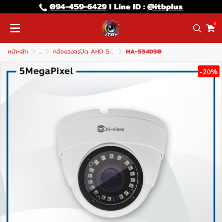
094-459-6429
l Line lD :
@itbplus
0
หน้าหลัก
...
กล้องวงจรปิด AHD 5MP ภายใน
HA-554D50
-20%