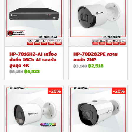
HP-7816H2-AI เครื่อง
HP-78B202PE ความ
บันทึก 16Ch AI รองรับ
คมชัด 2MP
สูงสุด 4K
฿2,518
฿3,148
฿6,523
฿8,154
-20%
-20%