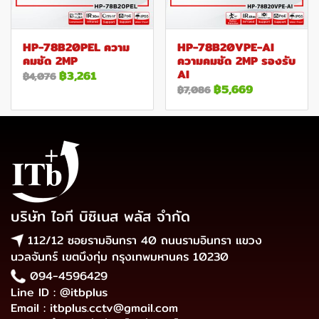
HP-78B20PEL ความ
HP-78B20VPE-AI
คมชัด 2MP
ความคมชัด 2MP รองรับ
AI
฿3,261
฿4,076
฿5,669
฿7,086
บริษัท ไอที บิซิเนส พลัส จำกัด
112/12 ซอยรามอินทรา 40 ถนนรามอินทรา แขวง
นวลจันทร์ เขตบึงกุ่ม กรุงเทพมหานคร 10230
094-4596429
Line ID : @itbplus
Email : itbplus.cctv@gmail.com