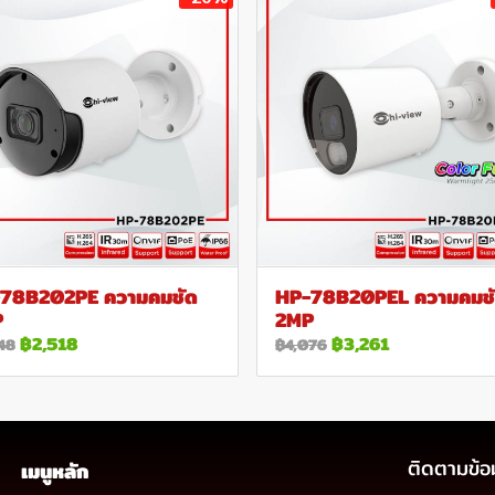
78B202PE ความคมชัด
HP-78B20PEL ความคมช
P
2MP
฿2,518
฿3,261
48
฿4,076
ติดตามข้อ
เมนูหลัก