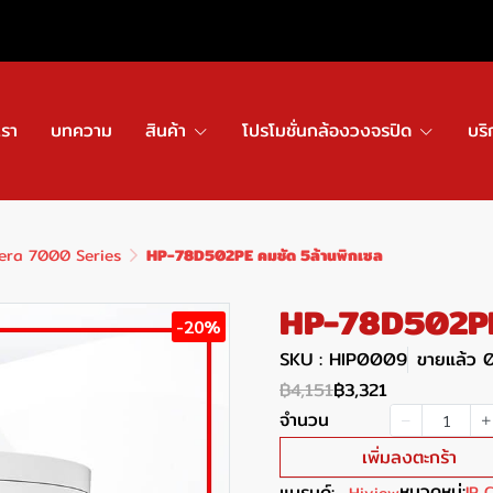
เรา
บทความ
สินค้า
โปรโมชั่นกล้องวงจรปิด
บริ
era 7000 Series
HP-78D502PE คมชัด 5ล้านพิกเซล
HP-78D502PE 
-20%
SKU : HIP0009
ขายแล้ว 0
฿4,151
฿3,321
จำนวน
เพิ่มลงตะกร้า
หมวดหมู่:
แบรนด์:
IP 