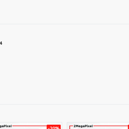
4
-20%