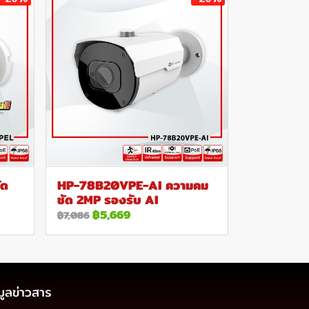
ัด
HP-78B20VPE-AI ความคม
ชัด 2MP รองรับ AI
฿5,669
฿7,086
มูลข่าวสาร