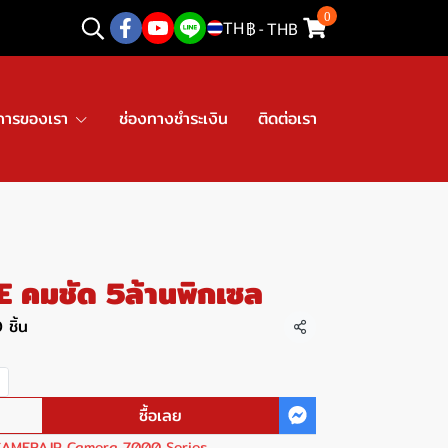
0
TH
฿
-
THB
การของเรา
ช่องทางชำระเงิน
ติดต่อเรา
คมชัด 5ล้านพิกเซล
 ชิ้น
แชร์
ซื้อเลย
CAMERA
,
IP Camera 7000 Series