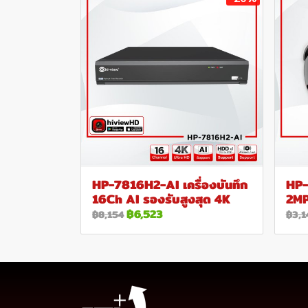
HP-7816H2-AI เครื่องบันทึก
HP-
16Ch AI รองรับสูงสุด 4K
2M
฿6,523
฿8,154
฿3,1