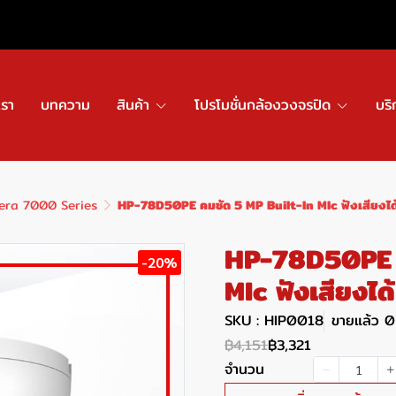
เรา
บทความ
สินค้า
โปรโมชั่นกล้องวงจรปิด
บริ
era 7000 Series
HP-78D50PE คมชัด 5 MP Built-ln Mlc ฟังเสียงได
HP-78D50PE ค
-20%
Mlc ฟังเสียงได้
SKU : HIP0018
ขายแล้ว 0 
฿4,151
฿3,321
จำนวน