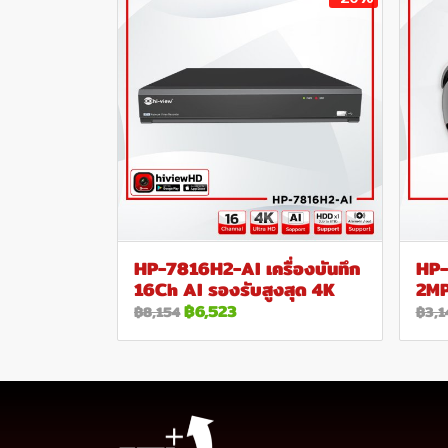
HP-7816H2-AI เครื่องบันทึก
HP-
16Ch AI รองรับสูงสุด 4K
2M
฿6,523
฿8,154
฿3,1