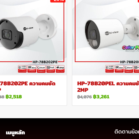
78B202PE ความคมชัด
HP-78B20PEL ความคมช
P
2MP
฿2,518
฿3,261
48
฿4,076
ติดตามข้อ
เมนูหลัก