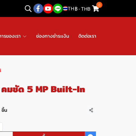
0
TH
฿
-
THB
การของเรา
ช่องทางชำระเงิน
ติดต่อเรา
้
มชัด 5 MP Built-ln
ชิ้น
แชร์