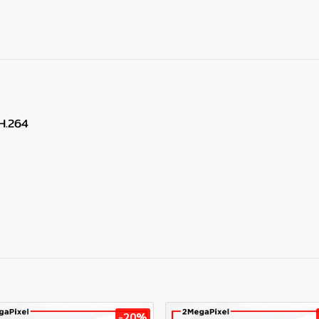
 H.264
-20%