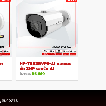
ัด
HP-78B20VPE-AI ความคม
ชัด 2MP รองรับ AI
฿5,669
฿7,086
มูลข่าวสาร