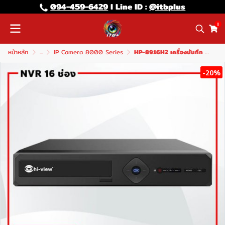
094-459-6429
l Line lD :
@itbplus
0
หน้าหลัก
...
IP Camera 8000 Series
HP-8916H2 เครื่องบันทึก 16 ช่อง รองรับสูงสุด 5 MP HDD 2 ลูก Max. 20TB
-20%