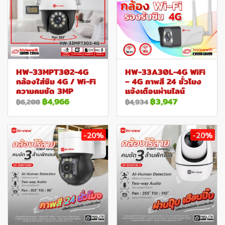
HW-33MPT302-4G
HW-33A30L-4G WiFi
กล้องใส่ซิม 4G / Wi-Fi
– 4G ภาพสี 24 ชั่วโมง
ความคมชัด 3MP
แจ้งเตือนผ่านไลน์
฿4,966
฿3,947
฿6,208
฿4,934
-20%
-20%