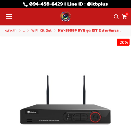
094-459-6429
l Line lD :
@itbplus
0
หน้าหลัก
...
WIFI Kit Set
HW-3308P NVR ชุด KIT 2 ล้านพิกเซล 8 ช่อง
-20%