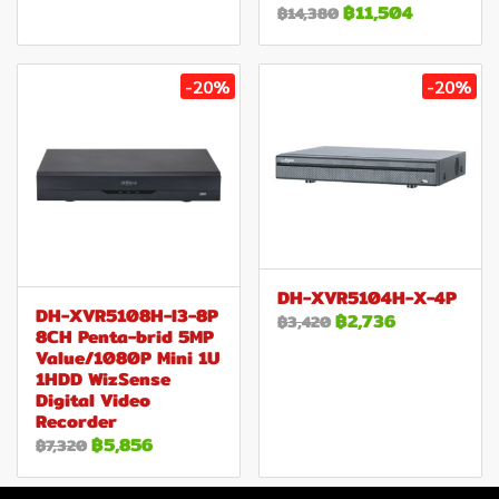
฿11,504
฿14,380
-20%
-20%
DH-XVR5104H-X-4P
DH-XVR5108H-I3-8P
฿2,736
฿3,420
8CH Penta-brid 5MP
Value/1080P Mini 1U
1HDD WizSense
Digital Video
Recorder
฿5,856
฿7,320