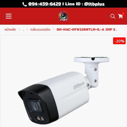
094-459-6429
l Line lD :
@itbplus
0
หน้าหลัก
...
กล้องวงจรปิด
DH-HAC-HFW1200TLM-IL-A 2MP Smart Dual Light HDCVI Fixed-focal Bullet Camera
-20%