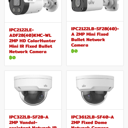
IPC2122LB-SF28(40)-
IPC2122LE-
A 2MP Mini Fixed
ADF28(40)KMC-WL
Bullet Network
2MP HD ColorHunter
Camera
Mini IR Fixed Bullet
฿0
Network Camera
฿0
IPC322LB-SF28-A
IPC3612LB-SF40-A
2MP Vandal-
2MP Fixed Dome
resistant Network IR
Network Camera