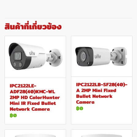
สินค้าที่เกี่ยวข้อง
IPC2122LB-SF28(40)-
IPC2122LE-
A 2MP Mini Fixed
ADF28(40)KMC-WL
Bullet Network
2MP HD ColorHunter
Camera
Mini IR Fixed Bullet
฿0
Network Camera
฿0