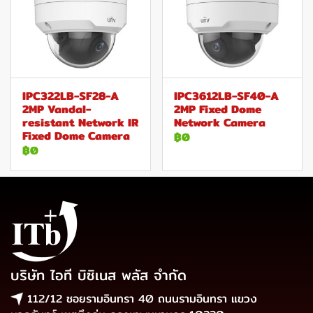
IPC322LB-SF28-A
IPC3612LB-SF40-A
2MP Vandal-
2MP Fixed Dome
resistant Network IR
Network Camera
Fixed Dome Camera
฿0
฿0
บริษัท ไอที บิซิเนส พลัส จำกัด
112/12 ซอยรามอินทรา 40 ถนนรามอินทรา แขวง