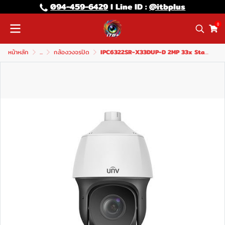
094-459-6429
l Line lD :
@itbplus
0
หน้าหลัก
...
กล้องวงจรปิด
IPC6322SR-X33DUP-D 2MP 33x Starlight Network PTZ Dome Camera