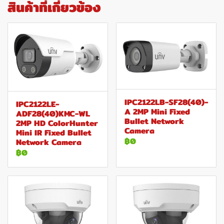
สินค้าที่เกี่ยวข้อง
IPC2122LB-SF28(40)-
IPC2122LE-
A 2MP Mini Fixed
ADF28(40)KMC-WL
Bullet Network
2MP HD ColorHunter
Camera
Mini IR Fixed Bullet
฿0
Network Camera
฿0