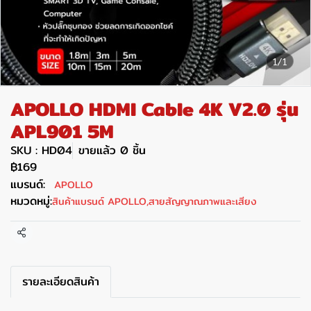
1/1
APOLLO HDMI Cable 4K V2.0 รุ่น
APL901 5M
SKU : HD04
ขายแล้ว 0 ชิ้น
฿169
แบรนด์:
APOLLO
หมวดหมู่:
สินค้าแบรนด์ APOLLO
,
สายสัญญาณภาพและเสียง
แชร์
รายละเอียดสินค้า