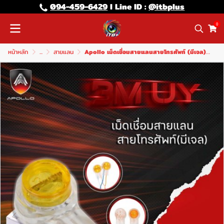
094-459-6429
l Line lD :
@itbplus
0
หน้าหลัก
...
สายแลน
Apollo เม็ดเชื่อมสายแลนสายโทรศัพท์ (มีเจล)แพ็ค 500 ชิ้น