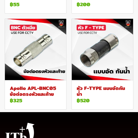
฿55
฿200
Apollo APL-BNC05
หัว F-TYPE แบบอัดกัน
ข้อต่อตรงหัวและท้าย
น้ำ
฿325
฿520