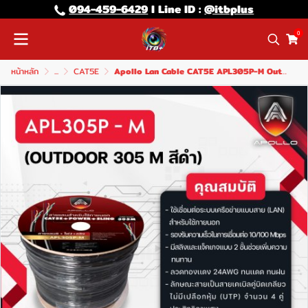
094-459-6429
l Line lD :
@itbplus
0
หน้าหลัก
...
CAT5E
Apollo Lan Cable CAT5E APL305P-M Outdoor+Power+Sling