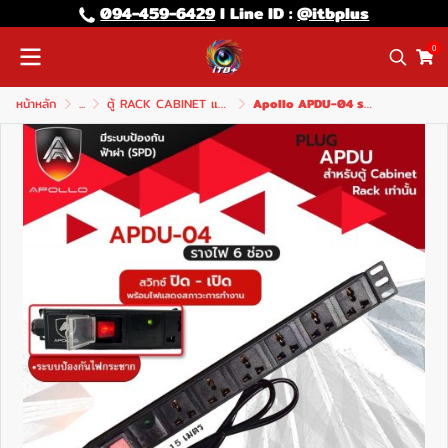
094-459-6429
l Line lD :
@itbplus
0
หน้าหลัก
...
ตู้ RACK CABINET และ อุปกรณ์
Apollo APDU-04 รางไฟ 6 ช่อง (กันฟ้าผ่า)