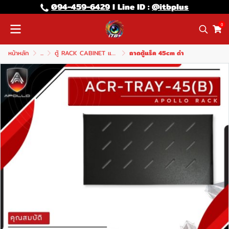
094-459-6429
l Line lD :
@itbplus
0
หน้าหลัก
...
ตู้ RACK CABINET และ อุปกรณ์
ถาดตู้แร็ค 45cm ดำ