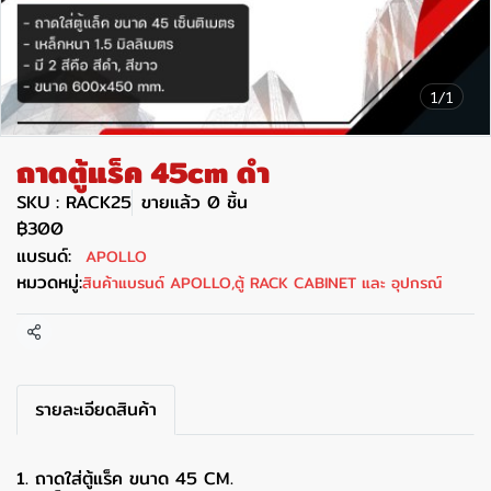
1/1
ถาดตู้แร็ค 45cm ดำ
SKU : RACK25
ขายแล้ว 0 ชิ้น
฿300
แบรนด์:
APOLLO
หมวดหมู่:
สินค้าแบรนด์ APOLLO
,
ตู้ RACK CABINET และ อุปกรณ์
แชร์
รายละเอียดสินค้า
1. ถาดใส่ตู้แร็ค ขนาด 45 CM.