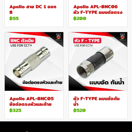
Apollo สาย DC 1 ออก
Apollo APL-BNC06
8
หัว F-TYPE แบบต่อตรง
฿55
฿200
Apollo APL-BNC05
หัว F-TYPE แบบอัดกัน
ข้อต่อตรงหัวและท้าย
น้ำ
฿325
฿520