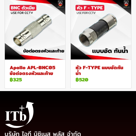
Apollo APL-BNC05
หัว F-TYPE แบบอัดกัน
ข้อต่อตรงหัวและท้าย
น้ำ
฿325
฿520
บริษัท ไอที บิซิเนส พลัส จำกัด