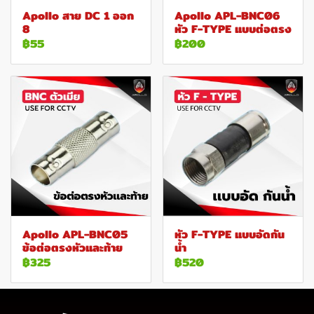
Apollo สาย DC 1 ออก
Apollo APL-BNC06
8
หัว F-TYPE แบบต่อตรง
฿55
฿200
Apollo APL-BNC05
หัว F-TYPE แบบอัดกัน
ข้อต่อตรงหัวและท้าย
น้ำ
฿325
฿520