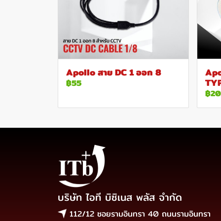
Apollo สาย DC 1 ออก 8
Apo
TYP
฿55
฿2
บริษัท ไอที บิซิเนส พลัส จำกัด
112/12 ซอยรามอินทรา 40 ถนนรามอินทรา