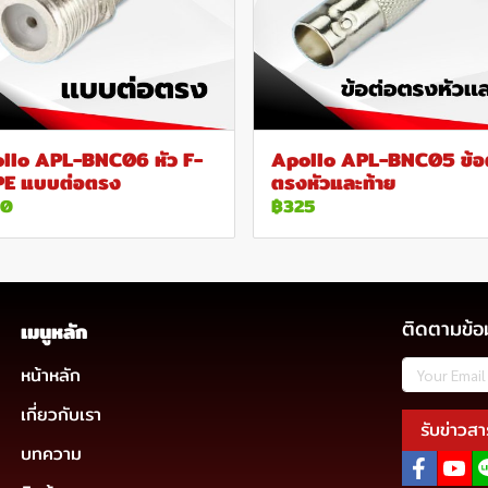
llo APL-BNC06 หัว F-
Apollo APL-BNC05 ข้อ
E แบบต่อตรง
ตรงหัวและท้าย
00
฿325
ติดตามข้อ
เมนูหลัก
หน้าหลัก
เกี่ยวกับเรา
รับข่าวสา
บทความ