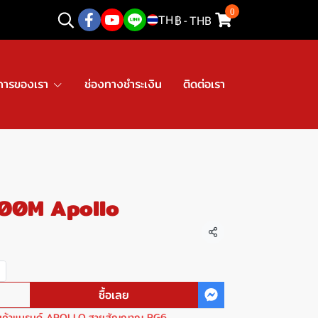
0
TH
฿
-
THB
การของเรา
ช่องทางชำระเงิน
ติดต่อเรา
00M Apollo
แชร์
ซื้อเลย
นค้าแบรนด์ APOLLO
,
สายสัญญาณ RG6