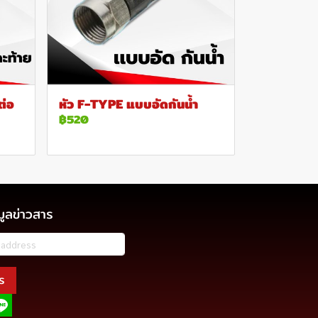
ต่อ
หัว F-TYPE แบบอัดกันน้ำ
฿520
มูลข่าวสาร
ร