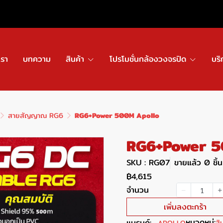
เรา
บทความ
สินค้า
โปรโมชั่นกล้องวงจรปิด
บริ
สายสัญญาณ RG6
RG6+Power 500M Apollo
RG6+Power 5
SKU : RG07
ขายแล้ว 0 ชิ้น
฿4,615
จำนวน
เพิ่มลงตะกร้า
หมวดหมู่:
แบรนด์:
สิ