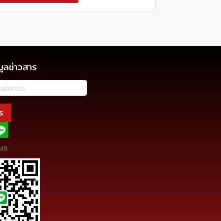
มูลข่าวสาร
ร
us