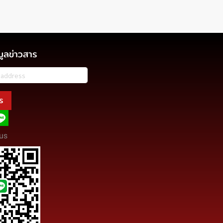
มูลข่าวสาร
ร
us