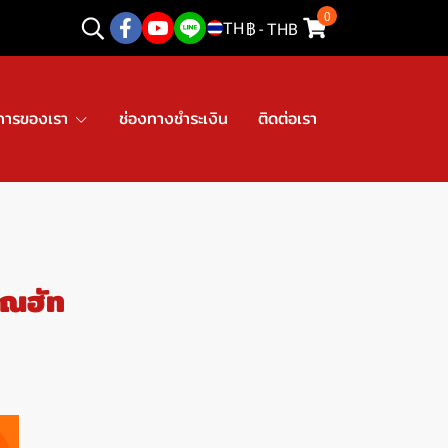
0
TH
฿
-
THB
การของเรา
ช่องทางชำระเงิน
ติดต่อเรา
ุณฮัท