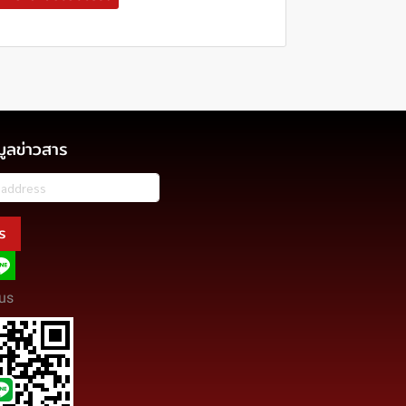
มูลข่าวสาร
ร
us