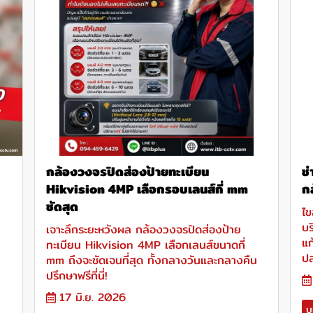
กล้องวงจรปิดส่องป้ายทะเบียน
ช
Hikvision 4MP เลือกรอบเลนส์กี่ mm
ก
ชัดสุด
ไข
บร
เจาะลึกระยะหวังผล กล้องวงจรปิดส่องป้าย
แก
ทะเบียน Hikvision 4MP เลือกเลนส์ขนาดกี่
ป
mm ถึงจะชัดเจนที่สุด ทั้งกลางวันและกลางคืน
ปรึกษาฟรีที่นี่!
17 มิ.ย. 2026
บ