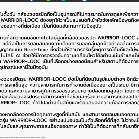
กันดั้งวัน กล้องวงจรปิดถือเป็นอุปกรณ์ที่ไม่ควรขาดในการดูแลเพื่อคว
 WARRIOR-LOOC ต้องยกให้ว่าเป็นแบรนด์ที่เข้าหัวข้อหลักเมื่อพูดถึ
่งช่องทางที่ต่อเนื่อง เป็นที่นิยมอันหามากในปัจจุบัน
่หมายถึงความคมชัดเทคโนโลยีสูงที่กล้องวงจรปิด WARRIOR-LOOC 
จน แต่ยังเป็นการตอบสนองความต้องการของกลุ่มลูกค้าอย่างอลังการอย
ญาณแบบ Real-Time ซึ่งช่วยให้สามารถรับรู้เหตุการณ์ทันทีและไม่
คโนโลยี AI ช่วยให้มีการตรวจจับความเคลื่อนไหวได้อย่างแม่นยำและเต็
ุ่น WARRIOR-LOOC เป็นที่เลือกอย่างยอดนิยมสำหรับสถานที่ต้องก
ุปกรณ์เหล่านี้ในปัจจุบัน
้องวงจรปิดรุ่น WARRIOR-LOOC ยังเป็นที่นิยมในรูปแบบต่างๆ อีกด
การเสาเข็มสูง ความสามารถในการทำงานต่อเนื่องอย่างเป็นระบบ มีกา
่วนตัว และความสามารถในการรองรับระบบความปลอดภัยสูงสุด โดยการรั
นาต่อกล้องวงจรปิดรุ่นนี้สามารถเข้าถึงข้อมูลหรือความสามารถของอุปกรณ์ได
WARRIOR-LOOC ก้าวไปอย่างทันสมัยและตอบสนองความต้องการของลู
ังมองหากล้องวงจรปิดคุณภาพสูงที่ทันสมัย และสามารถตอบสนองความ
ดรุ่น WARRIOR-LOOC อย่างแน่นอนจะเป็นตัวเลือกที่ดีที่สุด ไม่ว่าจะเ
นสมัยและคุณภาพรายละเอียดของภาพ ทำให้เป็นที่ต้องการที่กลับมาอี
-------------------