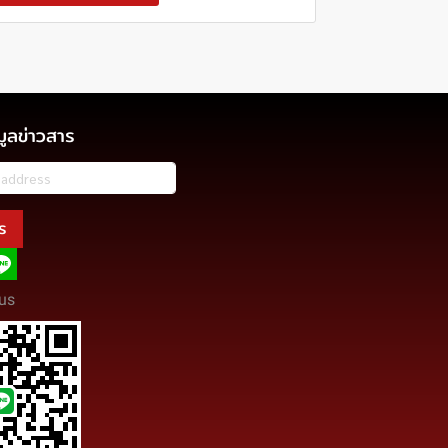
มูลข่าวสาร
ร
us