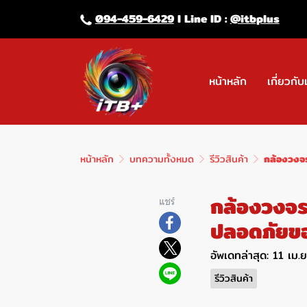
094-459-6429
l Line lD :
@itbplus
หน้าหลัก
เกี่ยวกับ
หน้าหลัก
บทความทั้งหมด
รีวิวสินค้า
กล้องวงจร
กล้องวงจรป
แชร์
ปลอดภัยข
อัพเดทล่าสุด: 11 เม.
รีวิวสินค้า