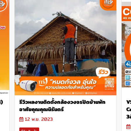
i)
รีวิวผลงานติดตั้งกล้องวงจรปิดบ้านพัก
V
อาศัยคุณคุณนิรันดร์
C
3ล
12 พ.ย. 2023