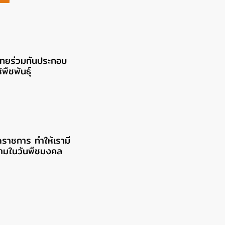
ไทยร่วมกันประกอบ
ืชพันธุ์
ราชการ ทำให้เรามี
งามในวันพืชมงคล