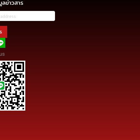
มูลข่าวสาร
ร
us