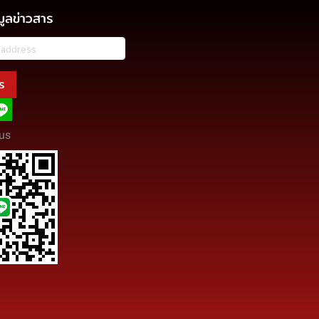
มูลข่าวสาร
ร
us