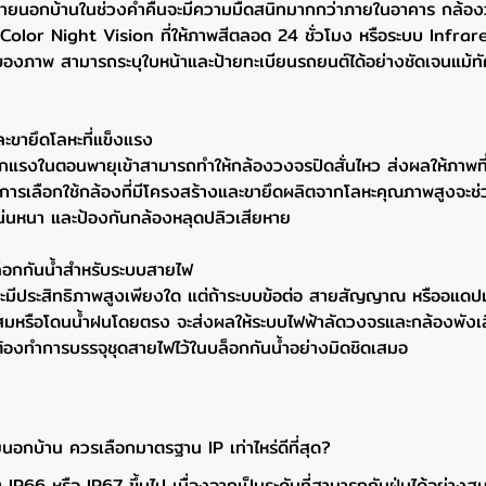
ี่ภายนอกบ้านในช่วงค่ำคืนจะมีความมืดสนิทมากกว่าภายในอาคาร กล้อง
olor Night Vision ที่ให้ภาพสีตลอด 24 ชั่วโมง หรือระบบ Infrared
งภาพ สามารถระบุใบหน้าและป้ายทะเบียนรถยนต์ได้อย่างชัดเจนแม้ทั
ะขายึดโลหะที่แข็งแรง
แรงในตอนพายุเข้าสามารถทำให้กล้องวงจรปิดสั่นไหว ส่งผลให้ภาพที่
อง การเลือกใช้กล้องที่มีโครงสร้างและขายึดผลิตจากโลหะคุณภาพสูงจะช
น่นหนา และป้องกันกล้องหลุดปลิวเสียหาย
ล็อกกันน้ำสำหรับระบบสายไฟ
งจะมีประสิทธิภาพสูงเพียงใด แต่ถ้าระบบข้อต่อ สายสัญญาณ หรืออแด
ะสมหรือโดนน้ำฝนโดยตรง จะส่งผลให้ระบบไฟฟ้าลัดวงจรและกล้องพังเสี
งต้องทำการบรรจุชุดสายไฟไว้ในบล็อกกันน้ำอย่างมิดชิดเสมอ
อกบ้าน ควรเลือกมาตรฐาน IP เท่าไหร่ดีที่สุด?
IP66 หรือ IP67 ขึ้นไป เนื่องจากเป็นระดับที่สามารถกันฝุ่นได้อย่าง