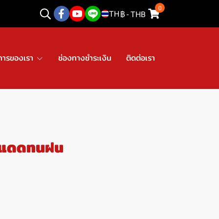
0
TH
฿
-
THB
การของเรา
ช่องทางชำระเงิน
ติดต่อเรา
ทนแดดทนฝน