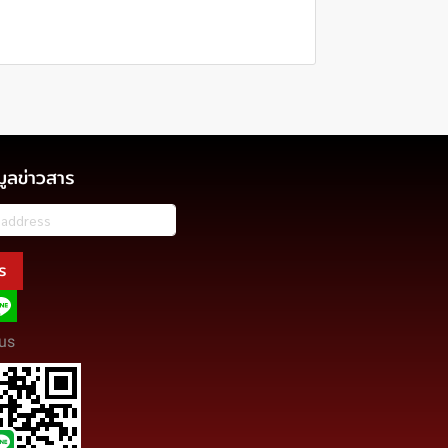
มูลข่าวสาร
ร
us