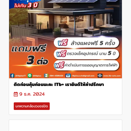
ติดก่อนคุ้มก่อนนะคะ ITb+ เรายินดีให้คำปรึกษา
9 ธ.ค. 2024
บทความกล้องวงจรปิด