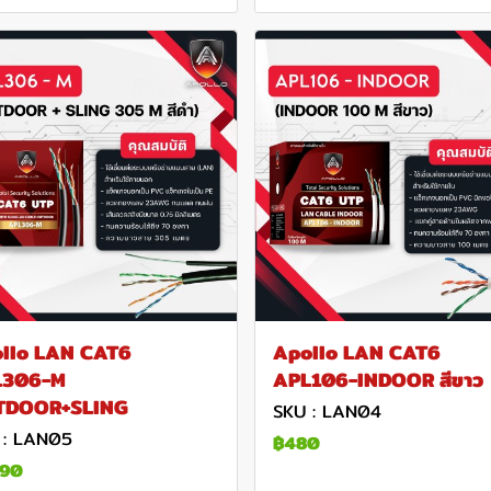
llo LAN CAT6
Apollo LAN CAT6
L306-M
APL106-INDOOR สีขาว
TDOOR+SLING
SKU : LAN04
 : LAN05
฿480
190