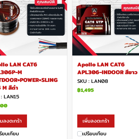
llo LAN CAT6
Apollo LAN CAT6
L306P-M
APL306-INDOOR สีขาว
TDOOR+POWER+SLING
SKU : LAN08
 M สีดำ
฿1,495
 : LAN15
100
ิ่มลงตะกร้า
เพิ่มลงตะกร้า
รียบเทียบ
เปรียบเทียบ