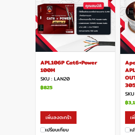
APL106P Cat6+Power
Apo
100M
AP
OU
SKU : LAN20
305
฿825
SKU
฿3,
เพิ่มลงตะกร้า
เพ
เปรียบเทียบ
เป