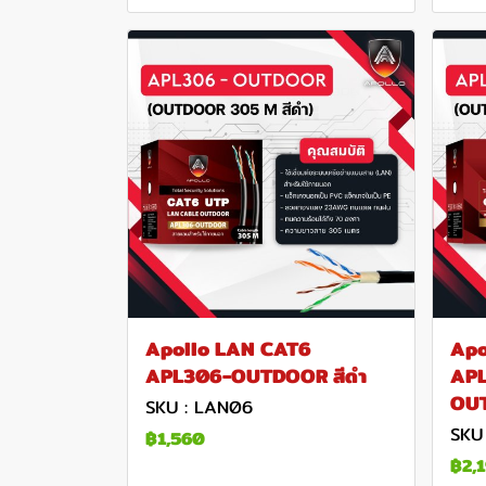
Apollo LAN CAT6
Apo
APL306-OUTDOOR สีดำ
AP
OU
SKU : LAN06
SKU
฿1,560
฿2,