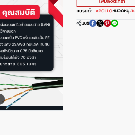
เพิ่มลงตะกร้า
หมวดหมู่:
แบรนด์:
สิ
APOLLO
แชร์
m