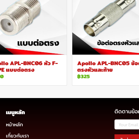
llo APL-BNC06 หัว F-
Apollo APL-BNC05 ข้อ
E แบบต่อตรง
ตรงหัวและท้าย
00
฿325
ติดตามข้อ
เมนูหลัก
หน้าหลัก
เกี่ยวกับเรา