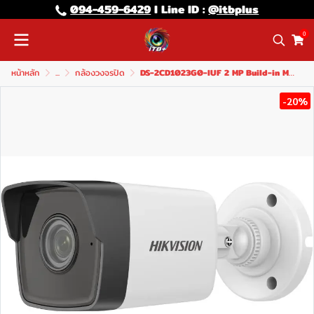
094-459-6429
l Line lD :
@itbplus
0
หน้าหลัก
...
กล้องวงจรปิด
DS-2CD1023G0-IUF 2 MP Build-in Mic Fixed Bullet Network Camera
-20%