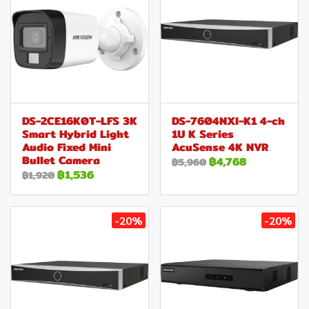
DS-2CE16K0T-LFS 3K
DS-7604NXI-K1 4-ch
Smart Hybrid Light
1U K Series
Audio Fixed Mini
AcuSense 4K NVR
Bullet Camera
฿4,768
฿5,960
฿1,536
฿1,920
-20%
-20%