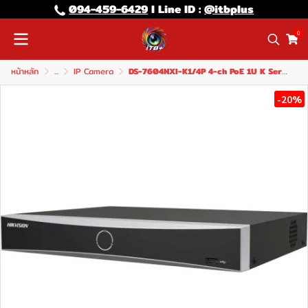
094-459-6429
l Line lD :
@itbplus
0
หน้าหลัก
...
IP Camera
DS-7604NXI-K1/4P 4-ch PoE 1U K Series AcuSense 4K NVR
-20%