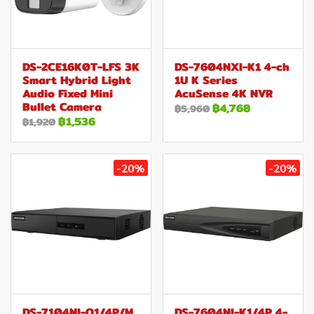
DS-2CE16K0T-LFS 3K
DS-7604NXI-K1 4-ch
Smart Hybrid Light
1U K Series
Audio Fixed Mini
AcuSense 4K NVR
Bullet Camera
฿4,768
฿5,960
฿1,536
฿1,920
-20%
-20%
DS-7104NI-Q1/4P/M
DS-7604NI-K1/4P 4-