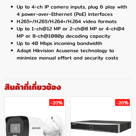
Up to 4-ch IP camera inputs, plug & play with
4 power-over-Ethernet (PoE) interfaces
H.265+/H.265/H.264+/H.264 video formats
Up to 1-ch@12 MP or 2-ch@8 MP or 4-ch@4
MP or 8-ch@1080p decoding capacity
Up to 40 Mbps incoming bandwidth
Adopt Hikvision Acusense technology to
minimize manual effort and security costs
สินค้าที่เกี่ยวข้อง
-20%
-20%