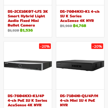
DS-2CE16K0T-LFS 3K
DS-7604NXI-K1 4-ch
Smart Hybrid Light
1U K Series
Audio Fixed Mini
AcuSense 4K NVR
Bullet Camera
฿4,768
฿5,960
฿1,536
฿1,920
-20%
-20%
DS-7604NXI-K1/4P
DS-7104NI-Q1/4P/M
4-ch PoE 1U K Series
4-ch Mini 1U 4 PoE
AcuSense 4K NVR
NVR