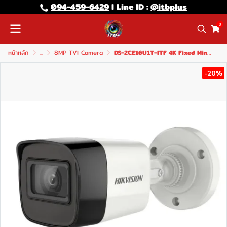
094-459-6429
l Line lD :
@itbplus
0
หน้าหลัก
...
8MP TVI Camera
DS-2CE16U1T-ITF 4K Fixed Mini Bullet Camera
-20%