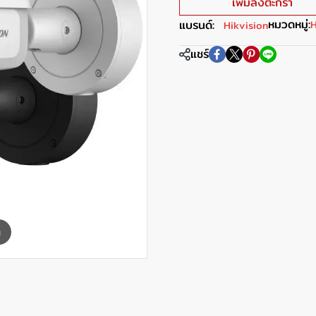
เพิ่มลงตะกร้า
หมวดหมู่:
แบรนด์:
H
Hikvision
แชร์
m