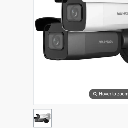
⚲
Hover to zoo