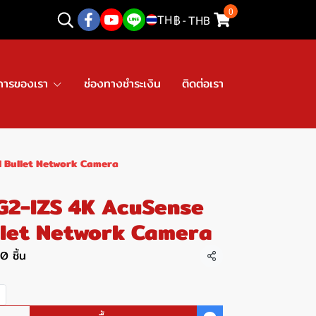
0
TH
฿
-
THB
การของเรา
ช่องทางชำระเงิน
ติดต่อเรา
 Bullet Network Camera
2-IZS 4K AcuSense
llet Network Camera
0 ชิ้น
แชร์