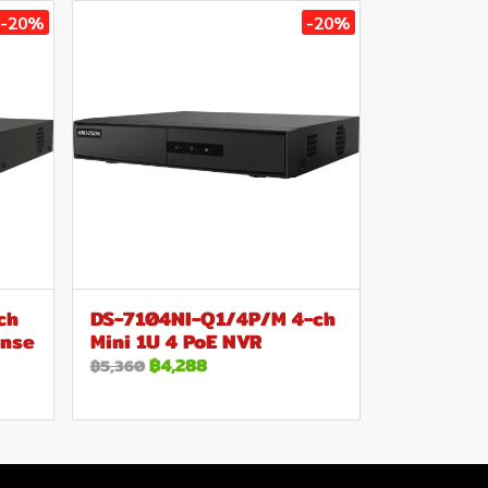
-20%
-20%
ch
DS-7104NI-Q1/4P/M 4-ch
ense
Mini 1U 4 PoE NVR
฿4,288
฿5,360