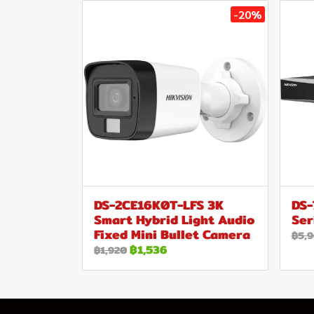
-20%
DS-2CE16K0T-LFS 3K
DS-
Smart Hybrid Light Audio
Ser
Fixed Mini Bullet Camera
฿5,
฿1,536
฿1,920