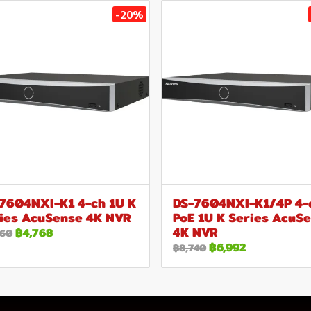
-20%
7604NXI-K1 4-ch 1U K
DS-7604NXI-K1/4P 4-
ies AcuSense 4K NVR
PoE 1U K Series AcuS
4K NVR
฿4,768
960
฿6,992
฿8,740