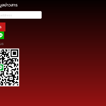
มูลข่าวสาร
ร
us