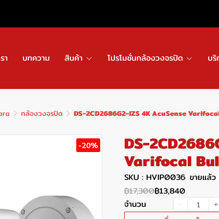
เรา
บทความ
สินค้า
โปรโมชั่นกล้องวงจรปิด
บริ
ara
กล้องวงจรปิด
DS-2CD2686G2-IZS 4K AcuSense Varifocal
DS-2CD2686G
-20%
Varifocal Bu
SKU : HVIP0036
ขายแล้ว 
฿17,300
฿13,840
จำนวน