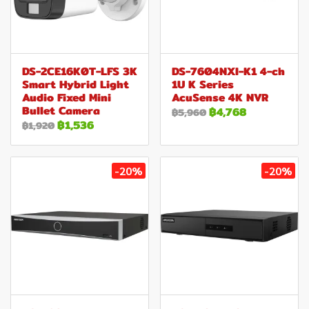
DS-2CE16K0T-LFS 3K
DS-7604NXI-K1 4-ch
Smart Hybrid Light
1U K Series
Audio Fixed Mini
AcuSense 4K NVR
Bullet Camera
฿4,768
฿5,960
฿1,536
฿1,920
-20%
-20%