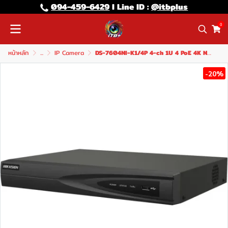
094-459-6429
l Line lD :
@itbplus
0
หน้าหลัก
...
IP Camera
DS-7604NI-K1/4P 4-ch 1U 4 PoE 4K NVR
-20%