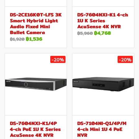
DS-2CE16K0T-LFS 3K
DS-7604NXI-K1 4-ch
Smart Hybrid Light
1U K Series
Audio Fixed Mini
AcuSense 4K NVR
Bullet Camera
฿4,768
฿5,960
฿1,536
฿1,920
-20%
-20%
DS-7604NXI-K1/4P
DS-7104NI-Q1/4P/M
4-ch PoE 1U K Series
4-ch Mini 1U 4 PoE
AcuSense 4K NVR
NVR